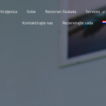
 Kraljevica
Sobe
Restoran Skalada
Services
Kontaktirajte nas
Rezervirajte sada