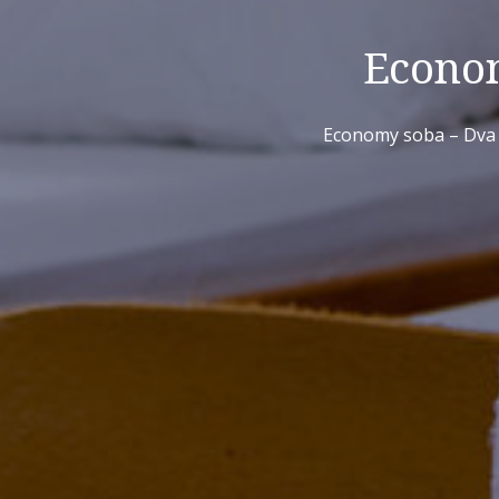
Econom
Economy soba – Dva 