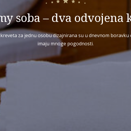
y soba – dva odvojena 
kreveta za jednu osobu dizajnirana su u dnevnom boravku 
imaju mnoge pogodnosti.